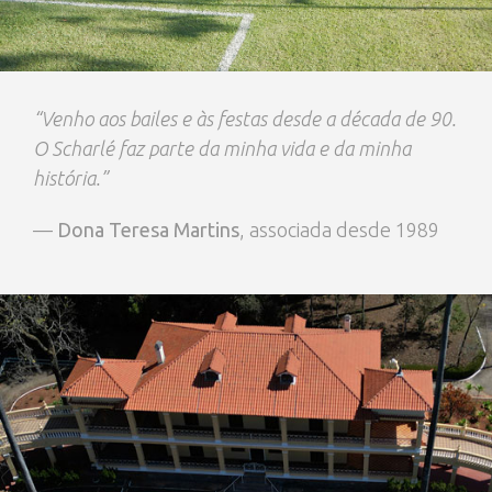
“Venho aos bailes e às festas desde a década de 90.
O Scharlé faz parte da minha vida e da minha
história.”
—
Dona Teresa Martins
, associada desde 1989