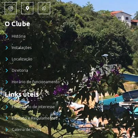
O Clube
História
Instalações
Localização
Diretoria
Horário de funcionamento
Links úteis
Formulário de interesse
Estatuto e Regulamentos
Galeria de fotos