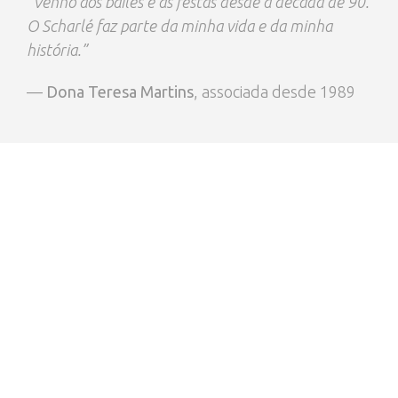
“Venho aos bailes e às festas desde a década de 90.
O Scharlé faz parte da minha vida e da minha
história.”
—
Dona Teresa Martins
, associada desde 1989