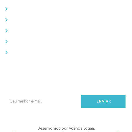
Formulário de interesse
Estatuto e Regulamentos
Galeria de fotos
Blog
Informativos
Fique por dentro!
Receba novidades, eventos e comunicados do Clube direto no seu e-
mail.
ENVIAR
Desenvolvido por Agência Logan.