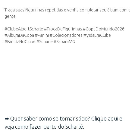
Traga suas figurinhas repetidas e venha completar seu álbum com a
gente!
#ClubeAlbertScharle #TrocaDeFigurinhas #CopaDoMundo2026
#AlbumDaCopa #Panini #Colecionadores #VidaEmClube
#FamiliaNoClube #Scharle #SabaraMG
➡ Quer saber como se tornar sócio? Clique aqui e
veja como fazer parte do Scharlé.