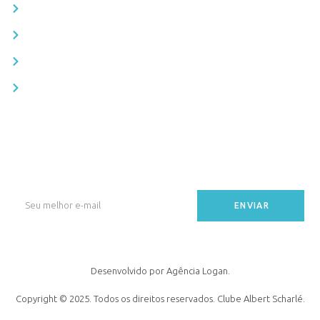
Estatuto e Regulamentos
Galeria de fotos
Blog
Informativos
Fique por dentro!
Receba novidades, eventos e comunicados do Clube direto no seu e-
mail.
ENVIAR
Desenvolvido por Agência Logan.
Copyright © 2025. Todos os direitos reservados. Clube Albert Scharlé.