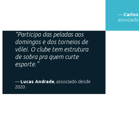
—
Carlos
associado
“Participo das peladas aos
domingos e dos torneios de
vôlei. O clube tem estrutura
de sobra pra quem curte
esporte.”
—
Lucas Andrade
, associado desde
2020
O Clu