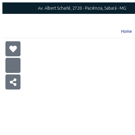
Av. Albert Scharlé, 2720 - Paciência, Sabará - MG
Home