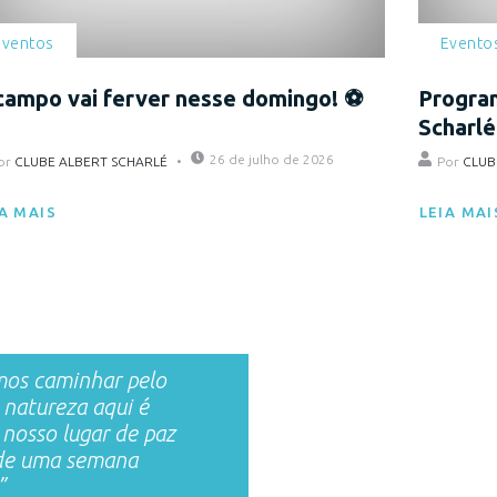
Eventos
Evento
campo vai ferver nesse domingo! ⚽
Program
Scharlé
26 de julho de 2026
or
CLUBE ALBERT SCHARLÉ
Por
CLUB
A MAIS
LEIA MAI
os caminhar pelo
 natureza aqui é
 nosso lugar de paz
de uma semana
.”