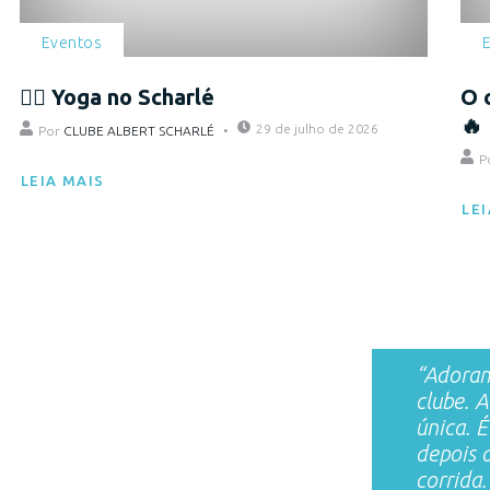
Eventos
🧘‍♀️ Yoga no Scharlé
O 
🔥
29 de julho de 2026
Por
CLUBE ALBERT SCHARLÉ
P
LEIA MAIS
LEI
“Adoram
clube. A
única. É
depois 
corrida