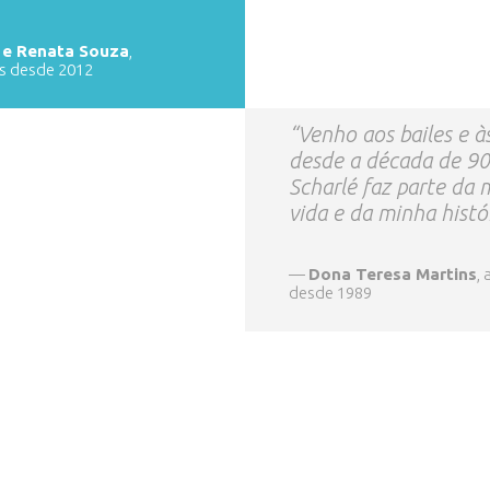
 e Renata Souza
,
s desde 2012
“Venho aos bailes e à
desde a década de 90
Scharlé faz parte da 
vida e da minha histó
—
Dona Teresa Martins
,
desde 1989
be
Links úteis
Fiq