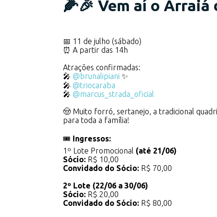
🌽🎉 Vem aí o Arraiá 
📅 11 de julho (sábado)
⏰ A partir das 14h
Atrações confirmadas:
🎤
@brunalipiani
✨
🎤
@triocaraba
🎤
@marcus_strada_oficial
🤠 Muito forró, sertanejo, a tradicional quadr
para toda a família!
🎟️
Ingressos:
1º Lote Promocional
(até 21/06)
Sócio:
R$ 10,00
Convidado do Sócio:
R$ 70,00
2º Lote (22/06 a 30/06)
Sócio:
R$ 20,00
Convidado do Sócio:
R$ 80,00