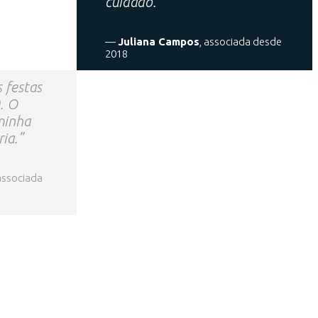
cuidado.”
—
Juliana Campos
, associada desde
2018
s festas
. O
minha
ria.”
 associada
ue por dentro!