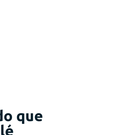
do que
lé