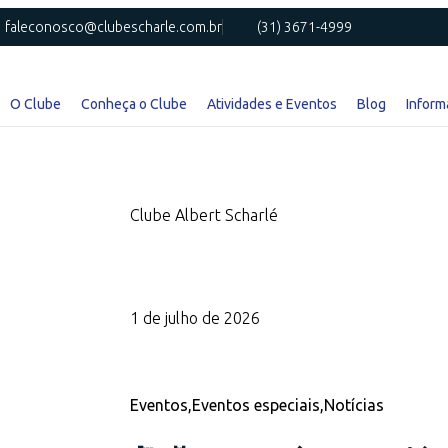
faleconosco@clubescharle.com.br
(31) 3671-4999
O Clube
Conheça o Clube
Atividades e Eventos
Blog
Inform
Clube Albert Scharlé
1 de julho de 2026
Eventos
,
Eventos especiais
,
Notícias