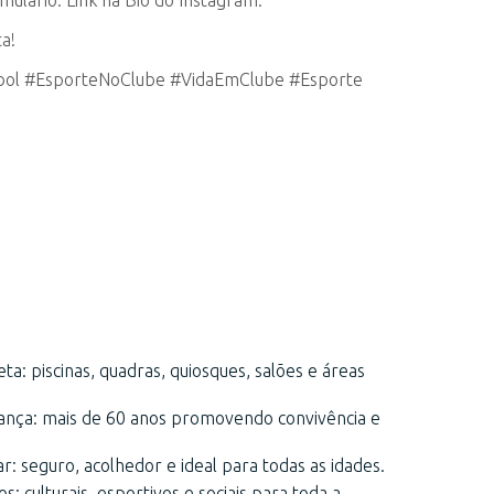
mulário. Link na Bio do Instagram.
a!
ibol #EsporteNoClube #VidaEmClube #Esporte
ta: piscinas, quadras, quiosques, salões e áreas
iança: mais de 60 anos promovendo convivência e
r: seguro, acolhedor e ideal para todas as idades.
s: culturais, esportivos e sociais para toda a