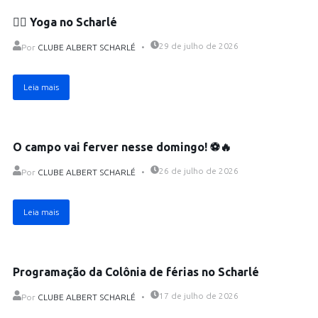
🧘‍♀️ Yoga no Scharlé
29 de julho de 2026
Por
CLUBE ALBERT SCHARLÉ
Leia mais
Eventos
O campo vai ferver nesse domingo! ⚽🔥
26 de julho de 2026
Por
CLUBE ALBERT SCHARLÉ
Leia mais
Eventos
Programação da Colônia de férias no Scharlé
17 de julho de 2026
Por
CLUBE ALBERT SCHARLÉ