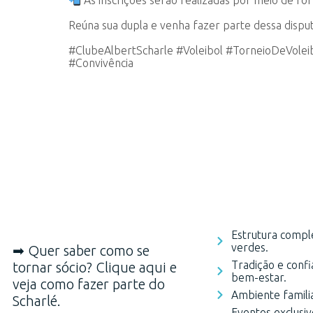
As inscrições serão realizadas por meio de for
Reúna sua dupla e venha fazer parte dessa disput
#ClubeAlbertScharle #Voleibol #TorneioDeVole
#Convivência
Estrutura comple
verdes.
➡ Quer saber como se
Tradição e conf
tornar sócio? Clique aqui e
bem-estar.
veja como fazer parte do
Ambiente familia
Scharlé.
Eventos exclusivo