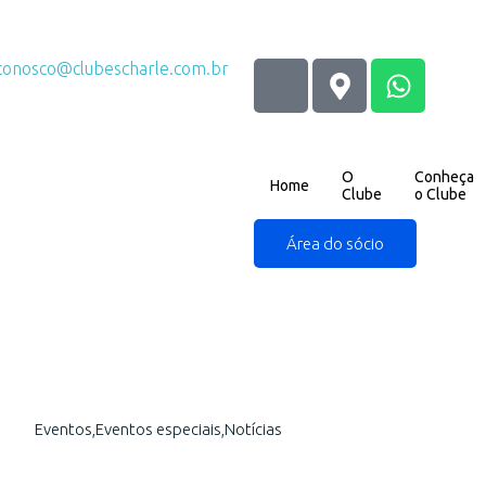
conosco@clubescharle.com.br
O
Conheça
Home
Clube
o Clube
Área do sócio
Eventos
,
Eventos especiais
,
Notícias