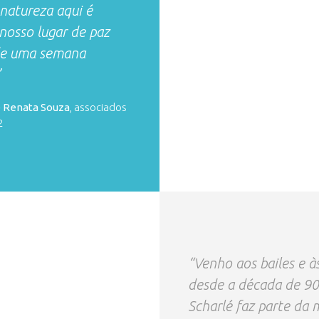
 natureza aqui é
 nosso lugar de paz
de uma semana
”
e Renata Souza
, associados
2
“Venho aos bailes e à
desde a década de 90
Scharlé faz parte da 