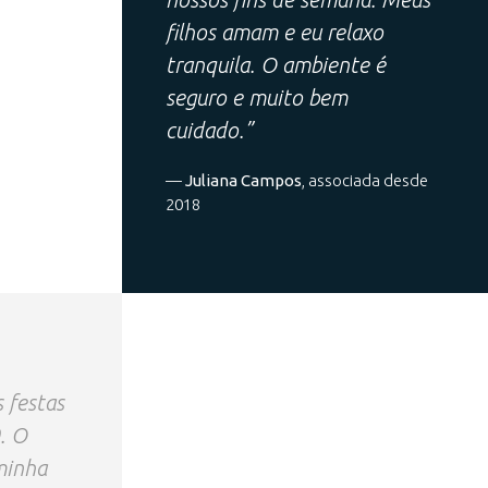
filhos amam e eu relaxo
tranquila. O ambiente é
seguro e muito bem
cuidado.”
—
Juliana Campos
, associada desde
2018
s festas
. O
minha