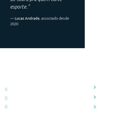
esporte.”
—
Lucas Andrade
, associado desde
2020
O Club
História
Av. Albert Scharlé, 2720 - Paciência, Sabará - MG
Instalaç
faleconosco@clubescharle.com.br
(31) 3671-4999 | (31) 3225-6774
Localiza