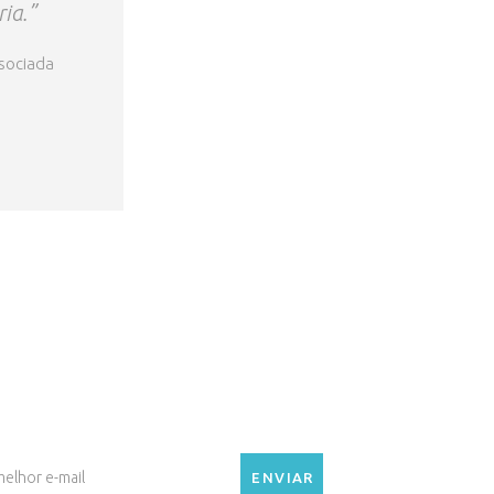
ria.”
ssociada
e por dentro!
novidades, eventos e comunicados do Clube
o seu e-mail.
ENVIAR