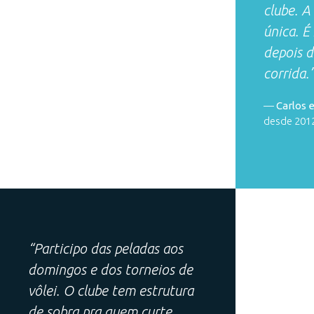
clube. A
única. É
depois 
corrida.
—
Carlos 
desde 201
“Participo das peladas aos
domingos e dos torneios de
vôlei. O clube tem estrutura
de sobra pra quem curte