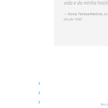
vida e da minha histó
—
Dona Teresa Martins
, a
desde 1989
e
Links úteis
Fiqu
Formulário de interesse
Receba 
direto n
ões
Estatuto e Regulamentos
ção
Galeria de fotos