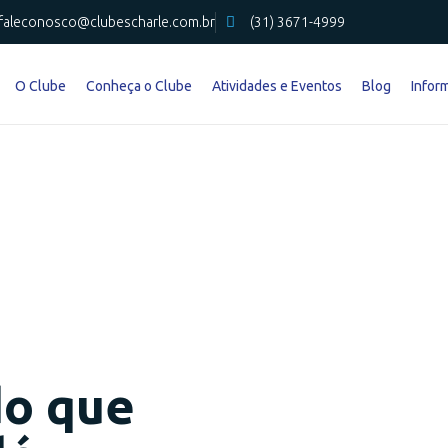
faleconosco@clubescharle.com.br
(31) 3671-4999
O Clube
Conheça o Clube
Atividades e Eventos
Blog
Infor
do que