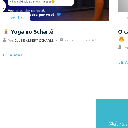
Eventos
E
Yoga no Scharlé
O c
29 de julho de 2026
Por
CLUBE ALBERT SCHARLÉ
Po
LEIA MAIS
LEI
“Adoram