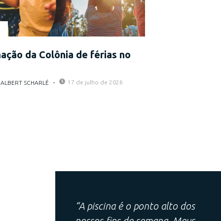
ção da Colônia de férias no
17 de julho de 2026
 ALBERT SCHARLÉ
“A piscina é o ponto alto dos
nossos fins de semana. Meus